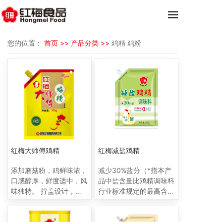
您的位置：
首页 >>
产品分类 >>
鸡精 鸡粉
红梅大师傅鸡精
红梅减盐鸡精
添加蘑菇粉，鸡鲜味浓，
减少30%盐分（*指本产
口感醇厚，鲜度适中，风
品中盐含量比鸡精调味料
味独特。 拧盖设计，不
行业标准规定的最高含盐
易吸潮，使用方便。
量低30%），减盐不减
鲜； ≥50%肉质鲜美原料