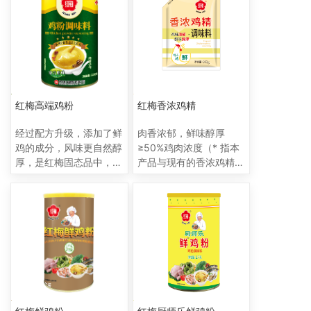
（* 指鸡肉粉、鸡油、味
精、5′-呈味核苷酸二钠
等在产品中添加量不少于
50%）； 0防腐剂（苯甲
酸钠、山梨酸钾）（* 指
防腐剂苯甲酸钠、山梨酸
钾检测值均低于相应国家
标准检出限，含量
红梅高端鸡粉
红梅香浓鸡精
0g/kg）
经过配方升级，添加了鲜
肉香浓郁，鲜味醇厚
鸡的成分，风味更自然醇
≥50%鸡肉浓度（* 指本
厚，是红梅固态品中，高
产品与现有的香浓鸡精比
品质且性价比较高的产
增加50%鸡肉浓度）
品，肉香浓郁，粉状易溶
解，内含小勺方便取用，
是高端酒店餐饮客户的首
选产品。