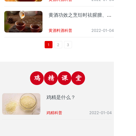
黄酒功效之烹饪时祛腥膻、解
油腻
黄酒料酒科普
2022-01-04
1
2
3
鸡
精
课
堂
鸡精是什么？
鸡精科普
2022-01-04