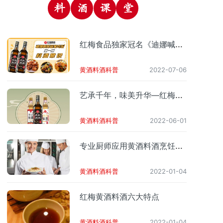
料
酒
课
堂
红梅食品独家冠名《迪娜喊你
回家吃饭》节目，第一期《料
酒小常识》
黄酒料酒科普
2022-07-06
艺承千年，味美升华—红梅黄
酒料酒
黄酒料酒科普
2022-06-01
专业厨师应用黄酒料酒烹饪各
类菜肴经验分享
黄酒料酒科普
2022-01-04
红梅黄酒料酒六大特点
黄酒料酒科普
2022-01-04