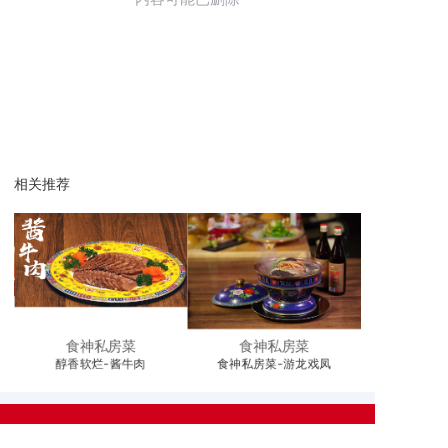
相关推荐
食神私房菜
食神私房菜
醇香软烂-酱牛肉
食神私房菜-游龙戏凤